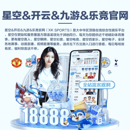
公司快讯
首页
公司快讯