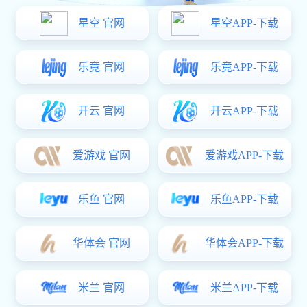
休斯顿迪纳摩主场迎战西雅图音
速期待精彩对决与激烈竞争
2026-02-16
在即将到来的比赛中，休斯顿迪纳摩将在主场
迎战西雅图音速，这场对决备受球迷期待。两
支球队在过去的交锋中都有着辉煌的历史和激
烈的竞争背景。本次比赛不仅是实力的较量，
更是战术与智慧的比拼。休斯顿作为主队，将
借助主场之利全力争胜，而西雅图音速则希望
在客场继续保持良好的状态。整场比赛将充满